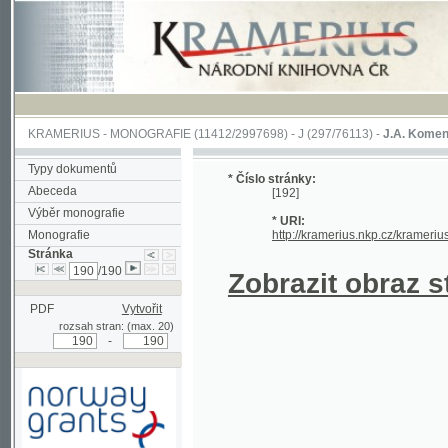
KRAMERIUS
-
MONOGRAFIE
(11412/2997698) -
J (297/76113)
-
J.A. Komenského Laby
Typy dokumentů
* Číslo stránky:
Abeceda
[192]
Výběr monografie
* URI:
Monografie
http://kramerius.nkp.cz/kramerius/hand
Stránka
/190
Zobrazit obraz strá
PDF
Vytvořit
rozsah stran: (max. 20)
-
Podpořeno grantem z Norska
prostřednictvím Norského