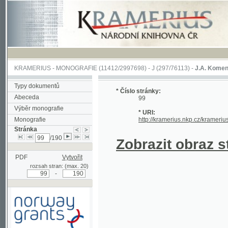
KRAMERIUS
-
MONOGRAFIE
(11412/2997698) -
J (297/76113)
-
J.A. Komenského Laby
Typy dokumentů
* Číslo stránky:
Abeceda
99
Výběr monografie
* URI:
Monografie
http://kramerius.nkp.cz/kramerius/hand
Stránka
/190
Zobrazit obraz strá
PDF
Vytvořit
rozsah stran: (max. 20)
-
Podpořeno grantem z Norska
prostřednictvím Norského