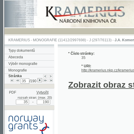
KRAMERIUS
-
MONOGRAFIE
(11412/2997698) -
J (297/76113)
-
J.A. Komenského Laby
Typy dokumentů
* Číslo stránky:
Abeceda
35
Výběr monografie
* URI:
Monografie
http://kramerius.nkp.cz/kramerius/hand
Stránka
/190
Zobrazit obraz strá
PDF
Vytvořit
rozsah stran: (max. 20)
-
Podpořeno grantem z Norska
prostřednictvím Norského