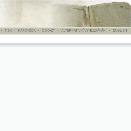
OVĚDA
-
ODKAZY
-
ALTERNATIVNÍ VYHLEDÁVÁNÍ
-
ENGLISH