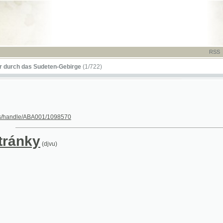
RSS
-
TISK
-
NÁP
das Sudeten-Gebirge
(1/722)
le/ABA001/1098570
nky
(djvu)