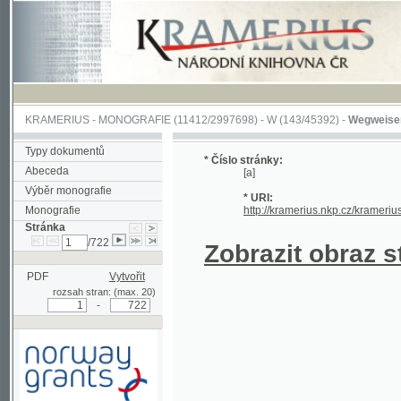
KRAMERIUS
-
MONOGRAFIE
(11412/2997698) -
W (143/45392)
-
Wegweiser durch 
Typy dokumentů
* Číslo stránky:
Abeceda
[a]
Výběr monografie
* URI:
Monografie
http://kramerius.nkp.cz/kramerius/hand
Stránka
/722
Zobrazit obraz strá
PDF
Vytvořit
rozsah stran: (max. 20)
-
Podpořeno grantem z Norska
prostřednictvím Norského