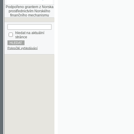
finančního mechanismu
hledat na aktuální
stránce
Pokročilé vyhledávání
©2003-2010
Developed
under GNU GPL
by
Qbizm
,
NKČR
and
KNAV