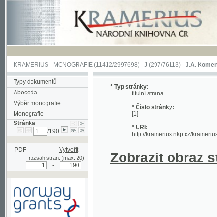
KRAMERIUS
-
MONOGRAFIE
(11412/2997698) -
J (297/76113)
-
J.A. Komenského Laby
Typy dokumentů
* Typ stránky:
Abeceda
titulní strana
Výběr monografie
* Číslo stránky:
Monografie
[1]
Stránka
* URI:
/190
http://kramerius.nkp.cz/kramerius/hand
PDF
Vytvořit
Zobrazit obraz strá
rozsah stran: (max. 20)
-
Podpořeno grantem z Norska
prostřednictvím Norského