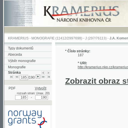
KRAMERIUS
-
MONOGRAFIE
(11412/2997698) -
J (297/76113)
-
J.A. Komenského Laby
Typy dokumentů
* Číslo stránky:
Abeceda
187
Výběr monografie
* URI:
Monografie
http://kramerius.nkp.cz/kramerius/hand
Stránka
/190
Zobrazit obraz strá
PDF
Vytvořit
rozsah stran: (max. 20)
-
Podpořeno grantem z Norska
prostřednictvím Norského