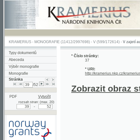
KRAMERIUS
-
MONOGRAFIE
(11412/2997698) -
V (599/172614)
-
V zajetí australs
Typy dokumentů
* Číslo stránky:
Abeceda
37
Výběr monografie
* URI:
Monografie
http://kramerius.nkp.cz/kramerius/hand
Stránka
/52
Zobrazit obraz strá
PDF
Vytvořit
rozsah stran: (max. 20)
-
Podpořeno grantem z Norska
prostřednictvím Norského