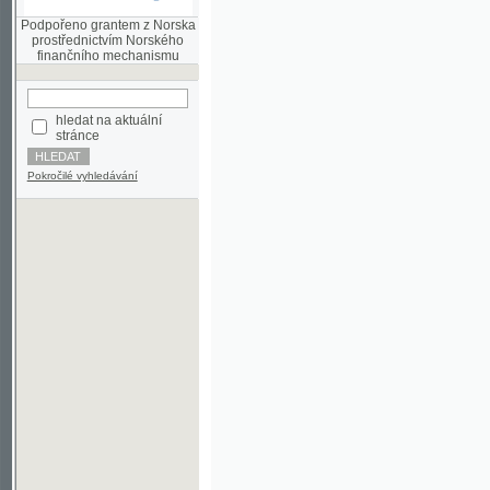
finančního mechanismu
hledat na aktuální
stránce
Pokročilé vyhledávání
©2003-2010
Developed
under GNU GPL
by
Qbizm
,
NKČR
and
KNAV