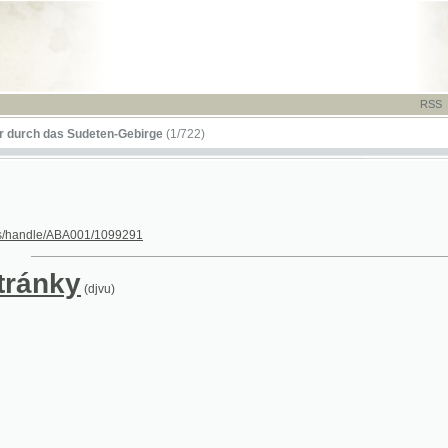
RSS
-
TISK
-
NÁP
das Sudeten-Gebirge
(1/722)
le/ABA001/1099291
nky
(djvu)