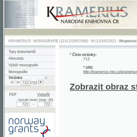
KRAMERIUS
-
MONOGRAFIE
(11412/2997698) -
W (143/45392)
-
Wegweiser durch 
Typy dokumentů
* Číslo stránky:
Abeceda
712
Výběr monografie
* URI:
Monografie
http://kramerius.nkp.cz/kramerius/hand
Stránka
/722
Zobrazit obraz strá
PDF
Vytvořit
rozsah stran: (max. 20)
-
Podpořeno grantem z Norska
prostřednictvím Norského