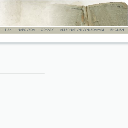
OVĚDA
-
ODKAZY
-
ALTERNATIVNÍ VYHLEDÁVÁNÍ
-
ENGLISH