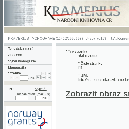
KRAMERIUS
-
MONOGRAFIE
(11412/2997698) -
J (297/76113)
-
J.A. Komenského Laby
Typy dokumentů
* Typ stránky:
Abeceda
titulní strana
Výběr monografie
* Číslo stránky:
Monografie
[1]
Stránka
* URI:
/190
http://kramerius.nkp.cz/kramerius/hand
PDF
Vytvořit
Zobrazit obraz strá
rozsah stran: (max. 20)
-
Podpořeno grantem z Norska
prostřednictvím Norského