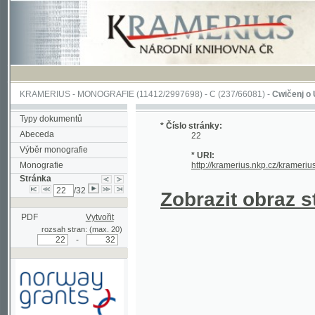
KRAMERIUS
-
MONOGRAFIE
(11412/2997698) -
C (237/66081)
-
Cwičenj o Užjwánj 
Typy dokumentů
* Číslo stránky:
Abeceda
22
Výběr monografie
* URI:
Monografie
http://kramerius.nkp.cz/kramerius/hand
Stránka
/32
Zobrazit obraz strá
PDF
Vytvořit
rozsah stran: (max. 20)
-
Podpořeno grantem z Norska
prostřednictvím Norského