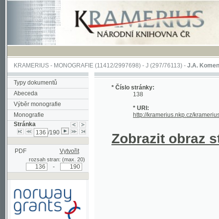
KRAMERIUS
-
MONOGRAFIE
(11412/2997698) -
J (297/76113)
-
J.A. Komenského Laby
Typy dokumentů
* Číslo stránky:
Abeceda
138
Výběr monografie
* URI:
Monografie
http://kramerius.nkp.cz/kramerius/hand
Stránka
/190
Zobrazit obraz strá
PDF
Vytvořit
rozsah stran: (max. 20)
-
Podpořeno grantem z Norska
prostřednictvím Norského