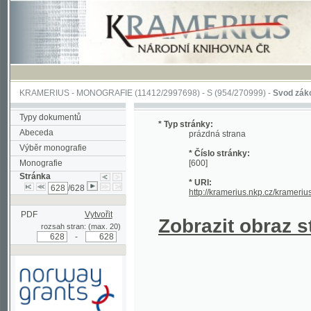
KRAMERIUS
-
MONOGRAFIE
(11412/2997698) -
S (954/270999)
-
Svod zákonův sl
Typy dokumentů
* Typ stránky:
Abeceda
prázdná strana
Výběr monografie
* Číslo stránky:
Monografie
[600]
Stránka
* URI:
/628
http://kramerius.nkp.cz/kramerius/han
PDF
Vytvořit
Zobrazit obraz strá
rozsah stran: (max. 20)
-
Podpořeno grantem z Norska
prostřednictvím Norského