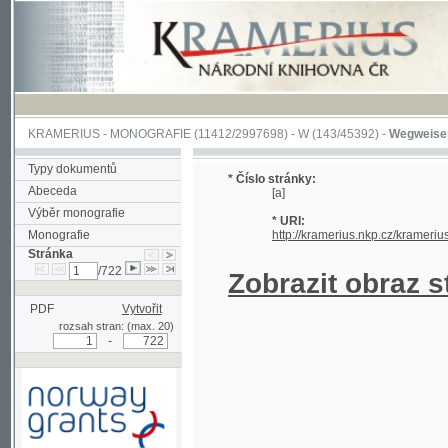
KRAMERIUS
-
MONOGRAFIE
(11412/2997698) -
W (143/45392)
-
Wegweiser durch 
Typy dokumentů
* Číslo stránky:
Abeceda
[a]
Výběr monografie
* URI:
Monografie
http://kramerius.nkp.cz/kramerius/hand
Stránka
/722
Zobrazit obraz strá
PDF
Vytvořit
rozsah stran: (max. 20)
-
Podpořeno grantem z Norska
prostřednictvím Norského