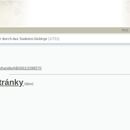
RSS
-
TISK
-
NÁP
das Sudeten-Gebirge
(1/722)
le/ABA001/1098570
nky
(djvu)