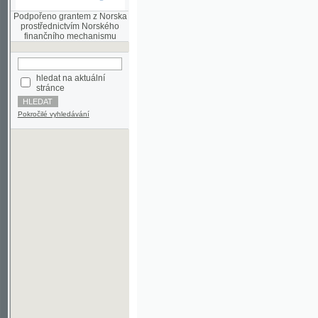
finančního mechanismu
hledat na aktuální
stránce
Pokročilé vyhledávání
©2003-2010
Developed
under GNU GPL
by
Qbizm
,
NKČR
and
KNAV