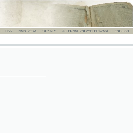
OVĚDA
-
ODKAZY
-
ALTERNATIVNÍ VYHLEDÁVÁNÍ
-
ENGLISH