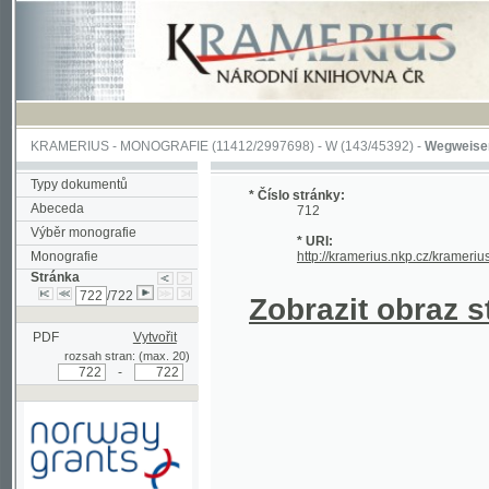
KRAMERIUS
-
MONOGRAFIE
(11412/2997698) -
W (143/45392)
-
Wegweiser durch 
Typy dokumentů
* Číslo stránky:
Abeceda
712
Výběr monografie
* URI:
Monografie
http://kramerius.nkp.cz/kramerius/hand
Stránka
/722
Zobrazit obraz strá
PDF
Vytvořit
rozsah stran: (max. 20)
-
Podpořeno grantem z Norska
prostřednictvím Norského