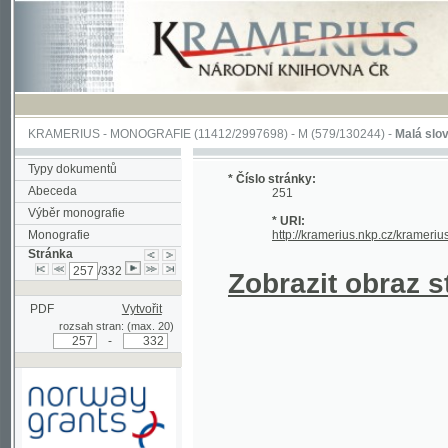
KRAMERIUS
-
MONOGRAFIE
(11412/2997698) -
M (579/130244)
-
Malá slovesnosť, 
Typy dokumentů
* Číslo stránky:
Abeceda
251
Výběr monografie
* URI:
Monografie
http://kramerius.nkp.cz/kramerius/hand
Stránka
/332
Zobrazit obraz strá
PDF
Vytvořit
rozsah stran: (max. 20)
-
Podpořeno grantem z Norska
prostřednictvím Norského