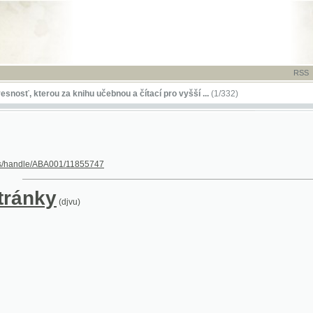
RSS
-
TISK
-
NÁP
kterou za knihu učebnou a čítací pro vyšší ...
(1/332)
le/ABA001/11855747
nky
(djvu)