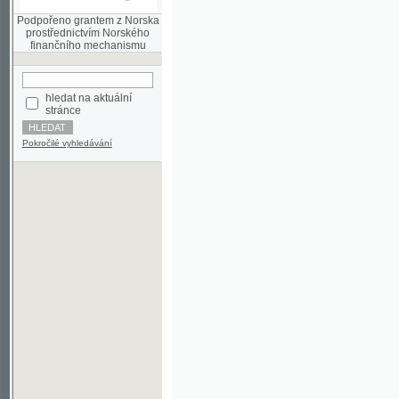
finančního mechanismu
hledat na aktuální
stránce
Pokročilé vyhledávání
©2003-2010
Developed
under GNU GPL
by
Qbizm
,
NKČR
and
KNAV