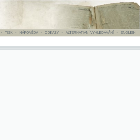
OVĚDA
-
ODKAZY
-
ALTERNATIVNÍ VYHLEDÁVÁNÍ
-
ENGLISH