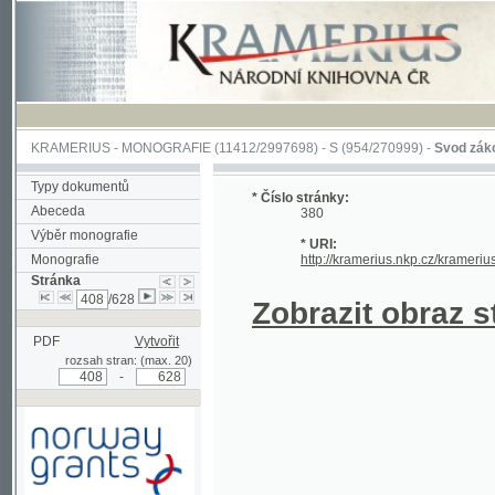
KRAMERIUS
-
MONOGRAFIE
(11412/2997698) -
S (954/270999)
-
Svod zákonův sl
Typy dokumentů
* Číslo stránky:
Abeceda
380
Výběr monografie
* URI:
Monografie
http://kramerius.nkp.cz/kramerius/han
Stránka
/628
Zobrazit obraz strá
PDF
Vytvořit
rozsah stran: (max. 20)
-
Podpořeno grantem z Norska
prostřednictvím Norského