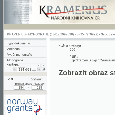
KRAMERIUS
-
MONOGRAFIE
(11412/2997698) -
S (954/270999)
-
Svod zákonův sl
Typy dokumentů
* Číslo stránky:
Abeceda
156
Výběr monografie
* URI:
Monografie
http://kramerius.nkp.cz/kramerius/han
Stránka
/628
Zobrazit obraz strá
PDF
Vytvořit
rozsah stran: (max. 20)
-
Podpořeno grantem z Norska
prostřednictvím Norského