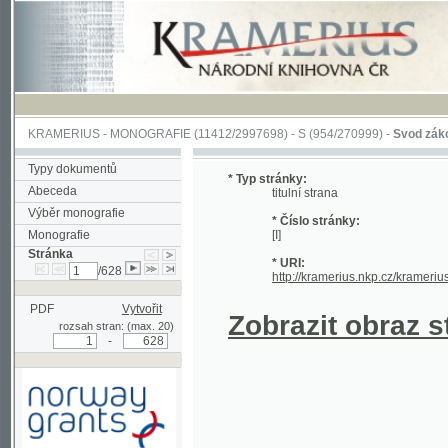
KRAMERIUS
-
MONOGRAFIE
(11412/2997698) -
S (954/270999)
-
Svod zákonův sl
Typy dokumentů
* Typ stránky:
Abeceda
titulní strana
Výběr monografie
* Číslo stránky:
Monografie
[I]
Stránka
* URI:
/628
http://kramerius.nkp.cz/kramerius/han
PDF
Vytvořit
Zobrazit obraz strá
rozsah stran: (max. 20)
-
Podpořeno grantem z Norska
prostřednictvím Norského