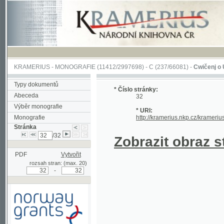
KRAMERIUS
-
MONOGRAFIE
(11412/2997698) -
C (237/66081)
-
Cwičenj o Užjwánj 
Typy dokumentů
* Číslo stránky:
Abeceda
32
Výběr monografie
* URI:
Monografie
http://kramerius.nkp.cz/kramerius/hand
Stránka
/32
Zobrazit obraz strá
PDF
Vytvořit
rozsah stran: (max. 20)
-
Podpořeno grantem z Norska
prostřednictvím Norského