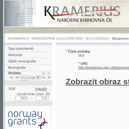
KRAMERIUS
-
MONOGRAFIE
(11412/2997698) -
W (143/45392)
-
Wegweiser durch 
Typy dokumentů
* Číslo stránky:
Abeceda
503
Výběr monografie
* URI:
Monografie
http://kramerius.nkp.cz/kramerius/hand
Stránka
/722
Zobrazit obraz strá
PDF
Vytvořit
rozsah stran: (max. 20)
-
Podpořeno grantem z Norska
prostřednictvím Norského