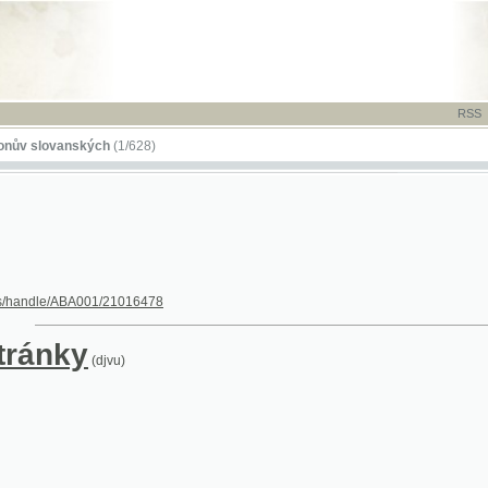
RSS
-
TISK
-
NÁP
ovanských
(1/628)
dle/ABA001/21016478
nky
(djvu)