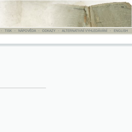
OVĚDA
-
ODKAZY
-
ALTERNATIVNÍ VYHLEDÁVÁNÍ
-
ENGLISH