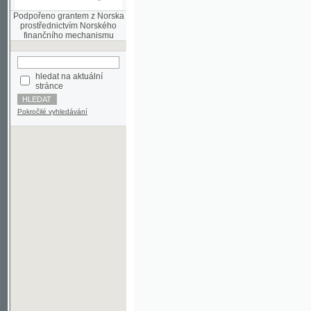
finančního mechanismu
hledat na aktuální
stránce
Pokročilé vyhledávání
©2003-2010
Developed
under GNU GPL
by
Qbizm
,
NKČR
and
KNAV