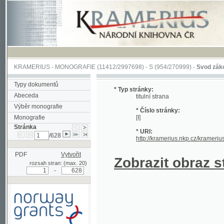
KRAMERIUS
-
MONOGRAFIE
(11412/2997698) -
S (954/270999)
-
Svod zákonův sl
Typy dokumentů
* Typ stránky:
Abeceda
titulní strana
Výběr monografie
* Číslo stránky:
Monografie
[I]
Stránka
* URI:
/628
http://kramerius.nkp.cz/kramerius/han
PDF
Vytvořit
Zobrazit obraz strá
rozsah stran: (max. 20)
-
Podpořeno grantem z Norska
prostřednictvím Norského