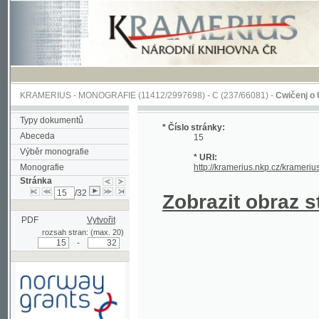
KRAMERIUS
-
MONOGRAFIE
(11412/2997698) -
C (237/66081)
-
Cwičenj o Užjwánj 
Typy dokumentů
* Číslo stránky:
Abeceda
15
Výběr monografie
* URI:
Monografie
http://kramerius.nkp.cz/kramerius/hand
Stránka
/32
Zobrazit obraz strá
PDF
Vytvořit
rozsah stran: (max. 20)
-
Podpořeno grantem z Norska
prostřednictvím Norského