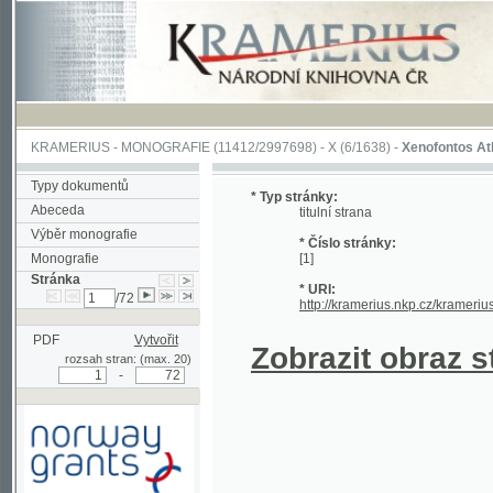
KRAMERIUS
-
MONOGRAFIE
(11412/2997698) -
X (6/1638)
-
Xenofontos Athenaion 
Typy dokumentů
* Typ stránky:
Abeceda
titulní strana
Výběr monografie
* Číslo stránky:
Monografie
[1]
Stránka
* URI:
/72
http://kramerius.nkp.cz/kramerius/hand
PDF
Vytvořit
Zobrazit obraz strá
rozsah stran: (max. 20)
-
Podpořeno grantem z Norska
prostřednictvím Norského