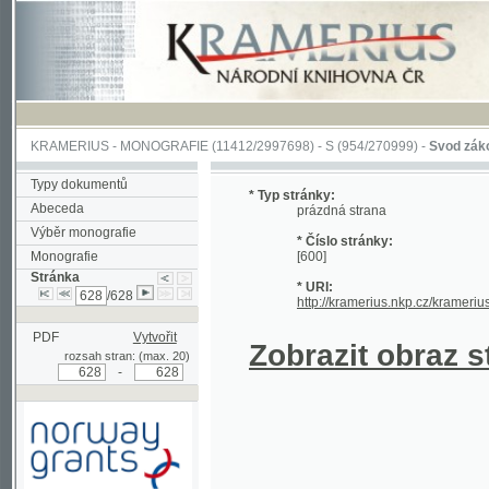
KRAMERIUS
-
MONOGRAFIE
(11412/2997698) -
S (954/270999)
-
Svod zákonův sl
Typy dokumentů
* Typ stránky:
Abeceda
prázdná strana
Výběr monografie
* Číslo stránky:
Monografie
[600]
Stránka
* URI:
/628
http://kramerius.nkp.cz/kramerius/han
PDF
Vytvořit
Zobrazit obraz strá
rozsah stran: (max. 20)
-
Podpořeno grantem z Norska
prostřednictvím Norského