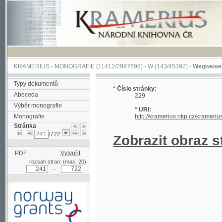
KRAMERIUS
-
MONOGRAFIE
(11412/2997698) -
W (143/45392)
-
Wegweiser durch 
Typy dokumentů
* Číslo stránky:
Abeceda
229
Výběr monografie
* URI:
Monografie
http://kramerius.nkp.cz/kramerius/hand
Stránka
/722
Zobrazit obraz strá
PDF
Vytvořit
rozsah stran: (max. 20)
-
Podpořeno grantem z Norska
prostřednictvím Norského