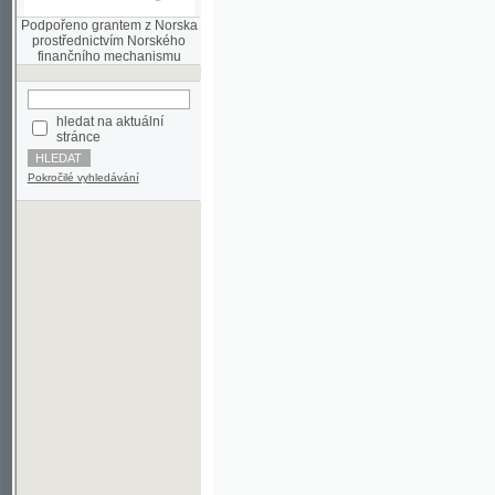
finančního mechanismu
hledat na aktuální
stránce
Pokročilé vyhledávání
©2003-2010
Developed
under GNU GPL
by
Qbizm
,
NKČR
and
KNAV