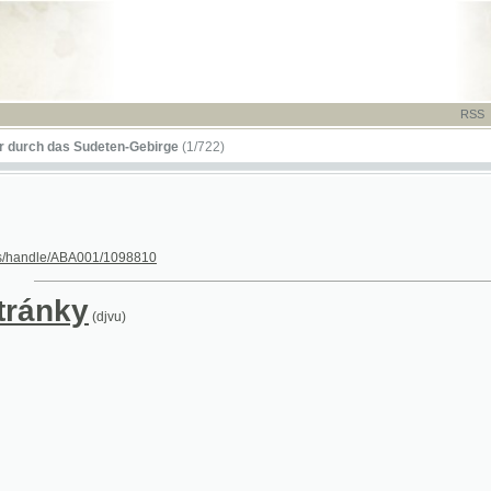
RSS
-
TISK
-
NÁP
das Sudeten-Gebirge
(1/722)
le/ABA001/1098810
nky
(djvu)