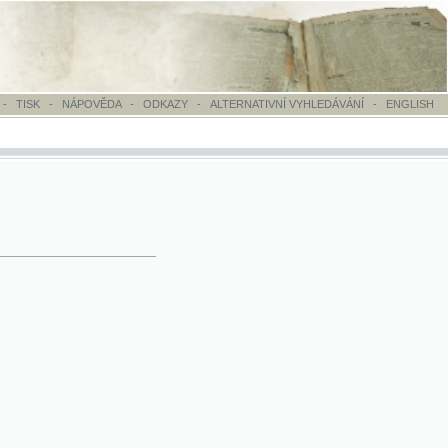
OVĚDA
-
ODKAZY
-
ALTERNATIVNÍ VYHLEDÁVÁNÍ
-
ENGLISH