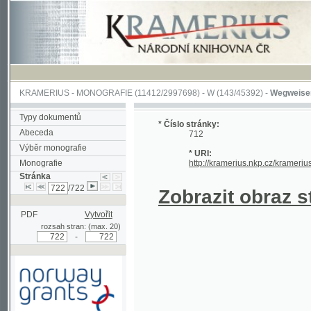
KRAMERIUS
-
MONOGRAFIE
(11412/2997698) -
W (143/45392)
-
Wegweiser durch 
Typy dokumentů
* Číslo stránky:
Abeceda
712
Výběr monografie
* URI:
Monografie
http://kramerius.nkp.cz/kramerius/hand
Stránka
/722
Zobrazit obraz strá
PDF
Vytvořit
rozsah stran: (max. 20)
-
Podpořeno grantem z Norska
prostřednictvím Norského