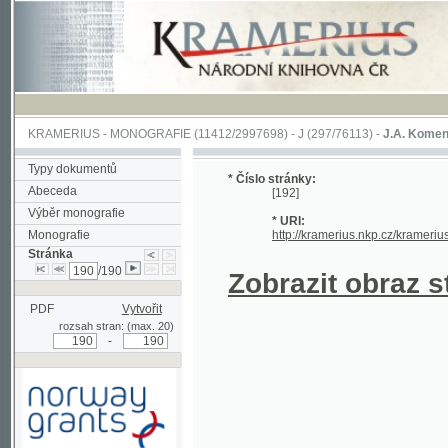
KRAMERIUS
-
MONOGRAFIE
(11412/2997698) -
J (297/76113)
-
J.A. Komenského Laby
Typy dokumentů
* Číslo stránky:
Abeceda
[192]
Výběr monografie
* URI:
Monografie
http://kramerius.nkp.cz/kramerius/hand
Stránka
/190
Zobrazit obraz strá
PDF
Vytvořit
rozsah stran: (max. 20)
-
Podpořeno grantem z Norska
prostřednictvím Norského