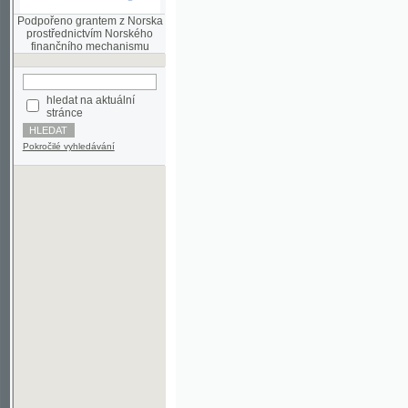
finančního mechanismu
hledat na aktuální
stránce
Pokročilé vyhledávání
©2003-2010
Developed
under GNU GPL
by
Qbizm
,
NKČR
and
KNAV