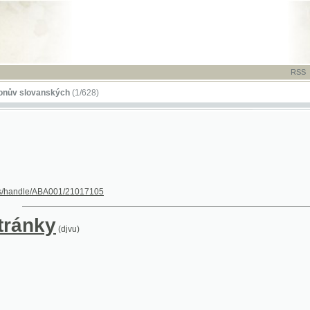
RSS
-
TISK
-
NÁP
ovanských
(1/628)
dle/ABA001/21017105
nky
(djvu)