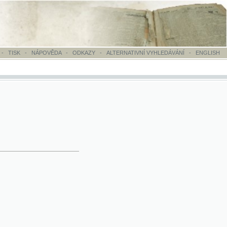
OVĚDA
-
ODKAZY
-
ALTERNATIVNÍ VYHLEDÁVÁNÍ
-
ENGLISH