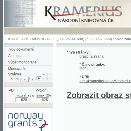
KRAMERIUS
-
MONOGRAFIE
(11412/2997698) -
S (954/270999)
-
Svod zákonův sl
Typy dokumentů
* Typ stránky:
Abeceda
prázdná strana
Výběr monografie
* Číslo stránky:
Monografie
[600]
Stránka
* URI:
/628
http://kramerius.nkp.cz/kramerius/han
PDF
Vytvořit
Zobrazit obraz strá
rozsah stran: (max. 20)
-
Podpořeno grantem z Norska
prostřednictvím Norského