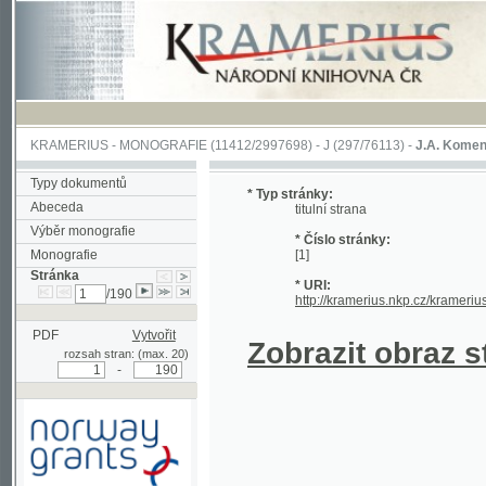
KRAMERIUS
-
MONOGRAFIE
(11412/2997698) -
J (297/76113)
-
J.A. Komenského Laby
Typy dokumentů
* Typ stránky:
Abeceda
titulní strana
Výběr monografie
* Číslo stránky:
Monografie
[1]
Stránka
* URI:
/190
http://kramerius.nkp.cz/kramerius/hand
PDF
Vytvořit
Zobrazit obraz strá
rozsah stran: (max. 20)
-
Podpořeno grantem z Norska
prostřednictvím Norského