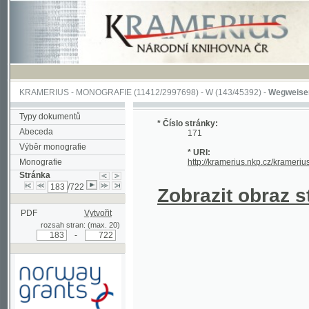
KRAMERIUS
-
MONOGRAFIE
(11412/2997698) -
W (143/45392)
-
Wegweiser durch 
Typy dokumentů
* Číslo stránky:
Abeceda
171
Výběr monografie
* URI:
Monografie
http://kramerius.nkp.cz/kramerius/hand
Stránka
/722
Zobrazit obraz strá
PDF
Vytvořit
rozsah stran: (max. 20)
-
Podpořeno grantem z Norska
prostřednictvím Norského