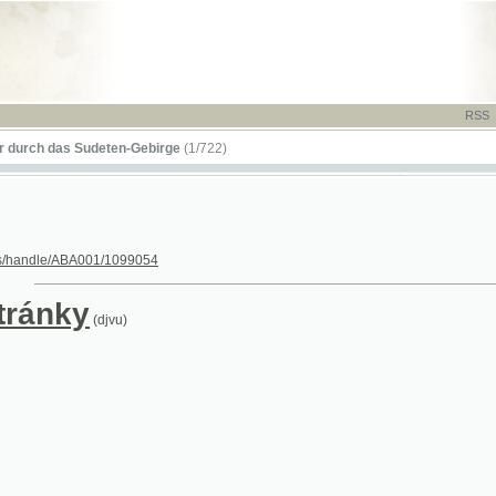
RSS
-
TISK
-
NÁP
das Sudeten-Gebirge
(1/722)
le/ABA001/1099054
nky
(djvu)