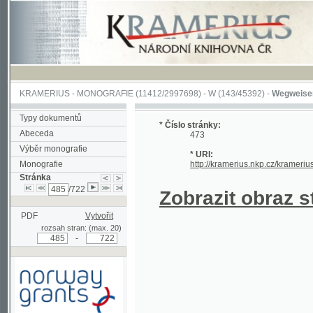
KRAMERIUS
-
MONOGRAFIE
(11412/2997698) -
W (143/45392)
-
Wegweiser durch 
Typy dokumentů
* Číslo stránky:
Abeceda
473
Výběr monografie
* URI:
Monografie
http://kramerius.nkp.cz/kramerius/hand
Stránka
/722
Zobrazit obraz strá
PDF
Vytvořit
rozsah stran: (max. 20)
-
Podpořeno grantem z Norska
prostřednictvím Norského