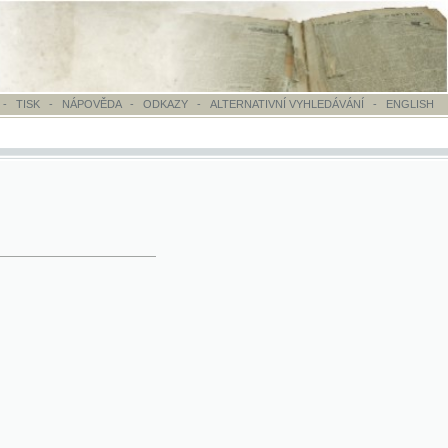
OVĚDA
-
ODKAZY
-
ALTERNATIVNÍ VYHLEDÁVÁNÍ
-
ENGLISH