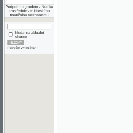
finančního mechanismu
hledat na aktuální
stránce
Pokročilé vyhledávání
©2003-2010
Developed
under GNU GPL
by
Qbizm
,
NKČR
and
KNAV