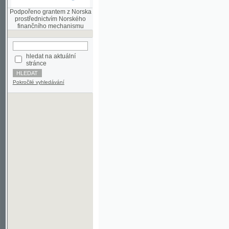
finančního mechanismu
hledat na aktuální
stránce
Pokročilé vyhledávání
©2003-2010
Developed
under GNU GPL
by
Qbizm
,
NKČR
and
KNAV