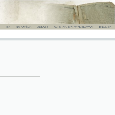
OVĚDA
-
ODKAZY
-
ALTERNATIVNÍ VYHLEDÁVÁNÍ
-
ENGLISH