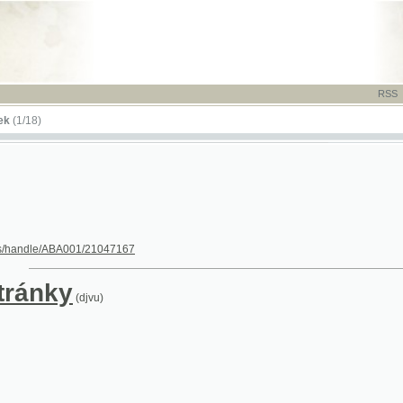
RSS
-
TISK
-
NÁP
)
dle/ABA001/21047167
nky
(djvu)