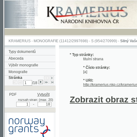
KRAMERIUS
-
MONOGRAFIE
(11412/2997698) -
S (954/270999)
-
Silný Vašek
(1/18
Typy dokumentů
* Typ stránky:
Abeceda
titulní strana
Výběr monografie
* Číslo stránky:
Monografie
[a]
Stránka
* URI:
/18
http://kramerius.nkp.cz/kramerius/han
PDF
Vytvořit
Zobrazit obraz strá
rozsah stran: (max. 20)
-
Podpořeno grantem z Norska
prostřednictvím Norského