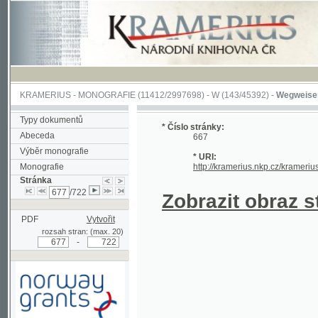
KRAMERIUS
-
MONOGRAFIE
(11412/2997698) -
W (143/45392)
-
Wegweiser durch 
Typy dokumentů
* Číslo stránky:
Abeceda
667
Výběr monografie
* URI:
Monografie
http://kramerius.nkp.cz/kramerius/hand
Stránka
/722
Zobrazit obraz strá
PDF
Vytvořit
rozsah stran: (max. 20)
-
Podpořeno grantem z Norska
prostřednictvím Norského