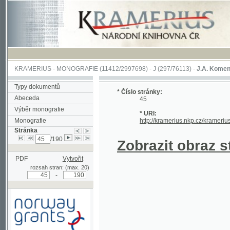
KRAMERIUS
-
MONOGRAFIE
(11412/2997698) -
J (297/76113)
-
J.A. Komenského Laby
Typy dokumentů
* Číslo stránky:
Abeceda
45
Výběr monografie
* URI:
Monografie
http://kramerius.nkp.cz/kramerius/hand
Stránka
/190
Zobrazit obraz strá
PDF
Vytvořit
rozsah stran: (max. 20)
-
Podpořeno grantem z Norska
prostřednictvím Norského