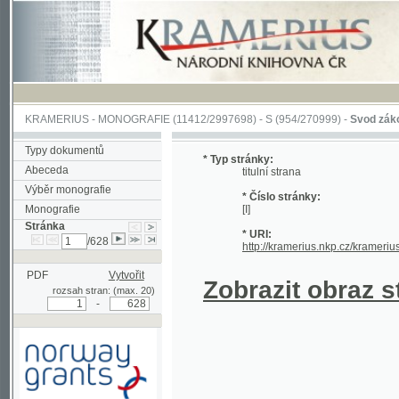
KRAMERIUS
-
MONOGRAFIE
(11412/2997698) -
S (954/270999)
-
Svod zákonův sl
Typy dokumentů
* Typ stránky:
Abeceda
titulní strana
Výběr monografie
* Číslo stránky:
Monografie
[I]
Stránka
* URI:
/628
http://kramerius.nkp.cz/kramerius/han
PDF
Vytvořit
Zobrazit obraz strá
rozsah stran: (max. 20)
-
Podpořeno grantem z Norska
prostřednictvím Norského