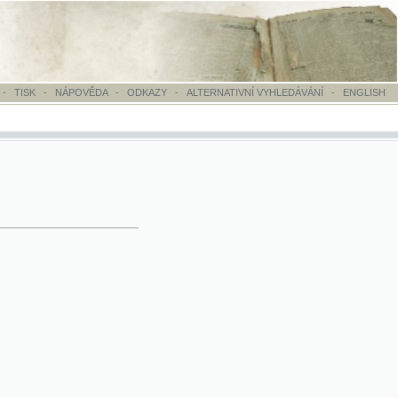
OVĚDA
-
ODKAZY
-
ALTERNATIVNÍ VYHLEDÁVÁNÍ
-
ENGLISH