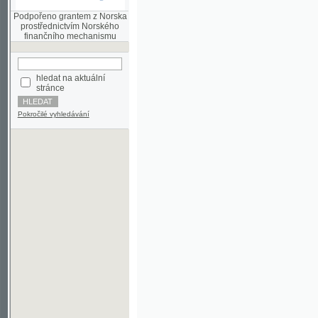
finančního mechanismu
hledat na aktuální
stránce
Pokročilé vyhledávání
©2003-2010
Developed
under GNU GPL
by
Qbizm
,
NKČR
and
KNAV