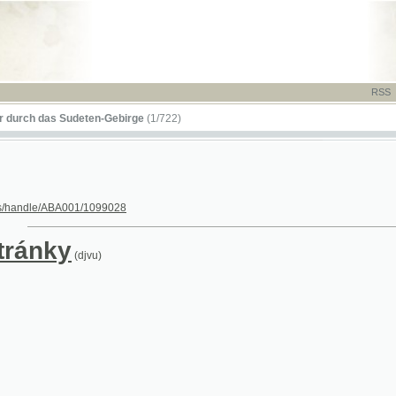
RSS
-
TISK
-
NÁP
das Sudeten-Gebirge
(1/722)
le/ABA001/1099028
nky
(djvu)