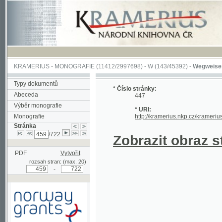
KRAMERIUS
-
MONOGRAFIE
(11412/2997698) -
W (143/45392)
-
Wegweiser durch 
Typy dokumentů
* Číslo stránky:
Abeceda
447
Výběr monografie
* URI:
Monografie
http://kramerius.nkp.cz/kramerius/hand
Stránka
/722
Zobrazit obraz strá
PDF
Vytvořit
rozsah stran: (max. 20)
-
Podpořeno grantem z Norska
prostřednictvím Norského