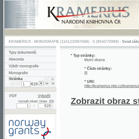
KRAMERIUS
-
MONOGRAFIE
(11412/2997698) -
S (954/270999)
-
Svod zákonův sl
Typy dokumentů
* Typ stránky:
Abeceda
titulní strana
Výběr monografie
* Číslo stránky:
Monografie
[I]
Stránka
* URI:
/628
http://kramerius.nkp.cz/kramerius/han
PDF
Vytvořit
Zobrazit obraz strá
rozsah stran: (max. 20)
-
Podpořeno grantem z Norska
prostřednictvím Norského