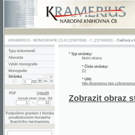
KRAMERIUS
-
MONOGRAFIE
(11412/2997698) -
C (237/66081)
-
Cwičenj o Užjwánj 
Typy dokumentů
* Typ stránky:
Abeceda
titulní strana
Výběr monografie
* Číslo stránky:
Monografie
[1]
Stránka
* URI:
/32
http://kramerius.nkp.cz/kramerius/hand
PDF
Vytvořit
Zobrazit obraz strá
rozsah stran: (max. 20)
-
Podpořeno grantem z Norska
prostřednictvím Norského
finančního mechanismu
hledat na aktuální
stránce