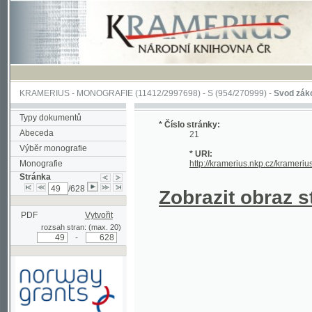
KRAMERIUS
-
MONOGRAFIE
(11412/2997698) -
S (954/270999)
-
Svod zákonův sl
Typy dokumentů
* Číslo stránky:
Abeceda
21
Výběr monografie
* URI:
Monografie
http://kramerius.nkp.cz/kramerius/han
Stránka
/628
Zobrazit obraz strá
PDF
Vytvořit
rozsah stran: (max. 20)
-
Podpořeno grantem z Norska
prostřednictvím Norského