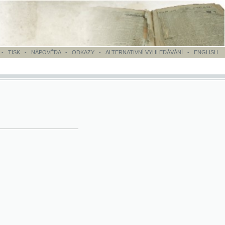
OVĚDA
-
ODKAZY
-
ALTERNATIVNÍ VYHLEDÁVÁNÍ
-
ENGLISH