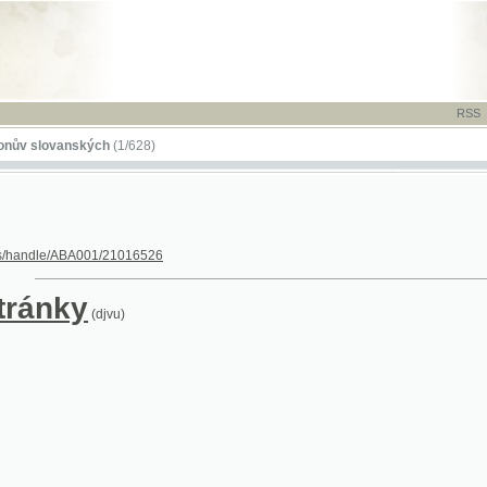
RSS
-
TISK
-
NÁP
ovanských
(1/628)
dle/ABA001/21016526
nky
(djvu)