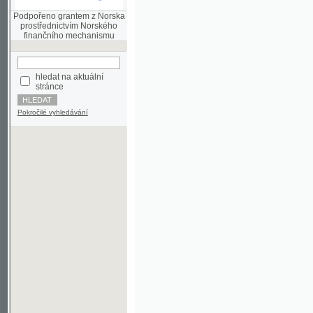
finančního mechanismu
hledat na aktuální
stránce
Pokročilé vyhledávání
©2003-2010
Developed
under GNU GPL
by
Qbizm
,
NKČR
and
KNAV