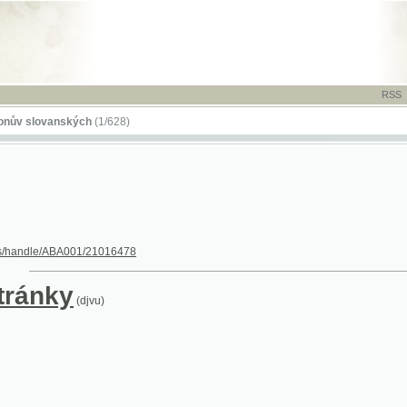
RSS
-
TISK
-
NÁP
ovanských
(1/628)
dle/ABA001/21016478
nky
(djvu)