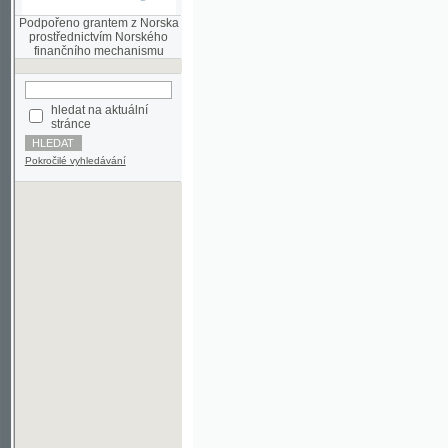
finančního mechanismu
hledat na aktuální
stránce
Pokročilé vyhledávání
©2003-2010
Developed
under GNU GPL
by
Qbizm
,
NKČR
and
KNAV