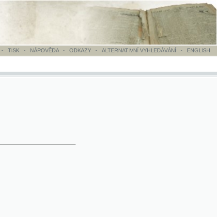
OVĚDA
-
ODKAZY
-
ALTERNATIVNÍ VYHLEDÁVÁNÍ
-
ENGLISH