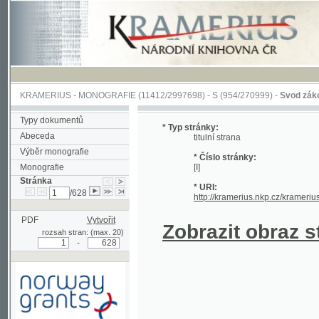
KRAMERIUS
-
MONOGRAFIE
(11412/2997698) -
S (954/270999)
-
Svod zákonův sl
Typy dokumentů
* Typ stránky:
Abeceda
titulní strana
Výběr monografie
* Číslo stránky:
Monografie
[I]
Stránka
* URI:
/628
http://kramerius.nkp.cz/kramerius/han
PDF
Vytvořit
Zobrazit obraz strá
rozsah stran: (max. 20)
-
Podpořeno grantem z Norska
prostřednictvím Norského