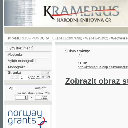
KRAMERIUS
-
MONOGRAFIE
(11412/2997698) -
W (143/45392)
-
Wegweiser durch 
Typy dokumentů
* Číslo stránky:
Abeceda
[a]
Výběr monografie
* URI:
Monografie
http://kramerius.nkp.cz/kramerius/hand
Stránka
/722
Zobrazit obraz strá
PDF
Vytvořit
rozsah stran: (max. 20)
-
Podpořeno grantem z Norska
prostřednictvím Norského