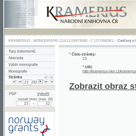
KRAMERIUS
-
MONOGRAFIE
(11412/2997698) -
C (237/66081)
-
Cwičenj o Užjwánj 
Typy dokumentů
* Číslo stránky:
Abeceda
23
Výběr monografie
* URI:
Monografie
http://kramerius.nkp.cz/kramerius/hand
Stránka
/32
Zobrazit obraz strá
PDF
Vytvořit
rozsah stran: (max. 20)
-
Podpořeno grantem z Norska
prostřednictvím Norského