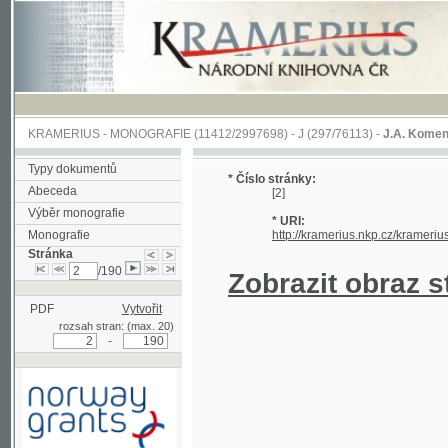
KRAMERIUS
-
MONOGRAFIE
(11412/2997698) -
J (297/76113)
-
J.A. Komenského Laby
Typy dokumentů
* Číslo stránky:
Abeceda
[2]
Výběr monografie
* URI:
Monografie
http://kramerius.nkp.cz/kramerius/hand
Stránka
/190
Zobrazit obraz strá
PDF
Vytvořit
rozsah stran: (max. 20)
-
Podpořeno grantem z Norska
prostřednictvím Norského