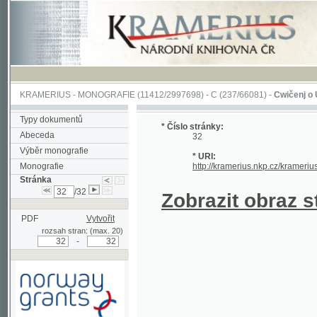
KRAMERIUS
-
MONOGRAFIE
(11412/2997698) -
C (237/66081)
-
Cwičenj o Užjwánj 
Typy dokumentů
* Číslo stránky:
Abeceda
32
Výběr monografie
* URI:
Monografie
http://kramerius.nkp.cz/kramerius/hand
Stránka
/32
Zobrazit obraz strá
PDF
Vytvořit
rozsah stran: (max. 20)
-
Podpořeno grantem z Norska
prostřednictvím Norského