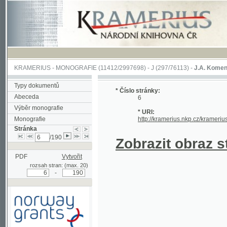
KRAMERIUS
-
MONOGRAFIE
(11412/2997698) -
J (297/76113)
-
J.A. Komenského Laby
Typy dokumentů
* Číslo stránky:
Abeceda
6
Výběr monografie
* URI:
Monografie
http://kramerius.nkp.cz/kramerius/hand
Stránka
/190
Zobrazit obraz strá
PDF
Vytvořit
rozsah stran: (max. 20)
-
Podpořeno grantem z Norska
prostřednictvím Norského