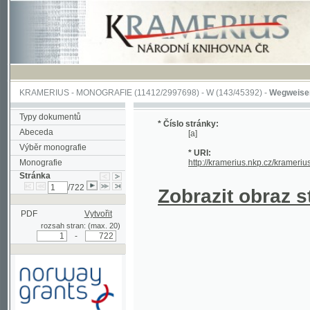
KRAMERIUS
-
MONOGRAFIE
(11412/2997698) -
W (143/45392)
-
Wegweiser durch 
Typy dokumentů
* Číslo stránky:
Abeceda
[a]
Výběr monografie
* URI:
Monografie
http://kramerius.nkp.cz/kramerius/hand
Stránka
/722
Zobrazit obraz strá
PDF
Vytvořit
rozsah stran: (max. 20)
-
Podpořeno grantem z Norska
prostřednictvím Norského