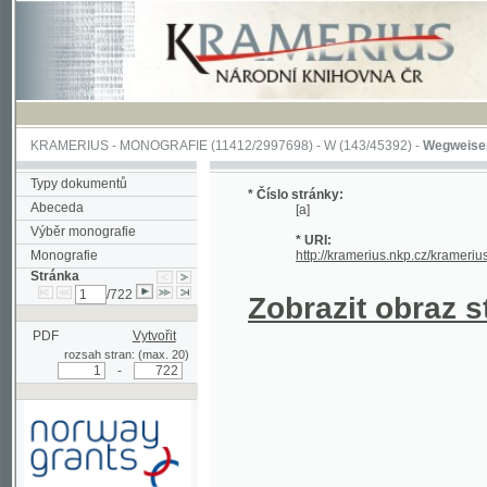
KRAMERIUS
-
MONOGRAFIE
(11412/2997698) -
W (143/45392)
-
Wegweiser durch 
Typy dokumentů
* Číslo stránky:
Abeceda
[a]
Výběr monografie
* URI:
Monografie
http://kramerius.nkp.cz/kramerius/hand
Stránka
/722
Zobrazit obraz strá
PDF
Vytvořit
rozsah stran: (max. 20)
-
Podpořeno grantem z Norska
prostřednictvím Norského