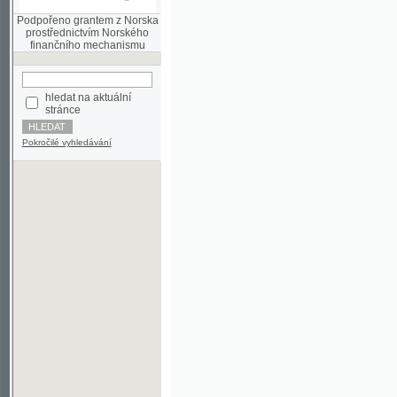
finančního mechanismu
hledat na aktuální
stránce
Pokročilé vyhledávání
©2003-2010
Developed
under GNU GPL
by
Qbizm
,
NKČR
and
KNAV