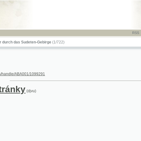
RSS
-
TISK
-
NÁP
das Sudeten-Gebirge
(1/722)
le/ABA001/1099291
nky
(djvu)