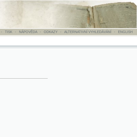
OVĚDA
-
ODKAZY
-
ALTERNATIVNÍ VYHLEDÁVÁNÍ
-
ENGLISH