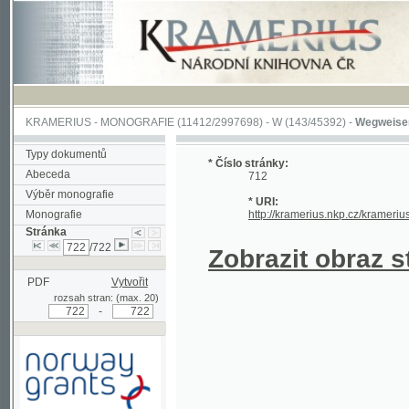
KRAMERIUS
-
MONOGRAFIE
(11412/2997698) -
W (143/45392)
-
Wegweiser durch 
Typy dokumentů
* Číslo stránky:
Abeceda
712
Výběr monografie
* URI:
Monografie
http://kramerius.nkp.cz/kramerius/hand
Stránka
/722
Zobrazit obraz strá
PDF
Vytvořit
rozsah stran: (max. 20)
-
Podpořeno grantem z Norska
prostřednictvím Norského