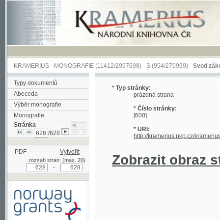
KRAMERIUS
-
MONOGRAFIE
(11412/2997698) -
S (954/270999)
-
Svod zákonův sl
Typy dokumentů
* Typ stránky:
Abeceda
prázdná strana
Výběr monografie
* Číslo stránky:
Monografie
[600]
Stránka
* URI:
/628
http://kramerius.nkp.cz/kramerius/han
PDF
Vytvořit
Zobrazit obraz strá
rozsah stran: (max. 20)
-
Podpořeno grantem z Norska
prostřednictvím Norského