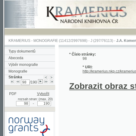
KRAMERIUS
-
MONOGRAFIE
(11412/2997698) -
J (297/76113)
-
J.A. Komenského Laby
Typy dokumentů
* Číslo stránky:
Abeceda
98
Výběr monografie
* URI:
Monografie
http://kramerius.nkp.cz/kramerius/hand
Stránka
/190
Zobrazit obraz strá
PDF
Vytvořit
rozsah stran: (max. 20)
-
Podpořeno grantem z Norska
prostřednictvím Norského